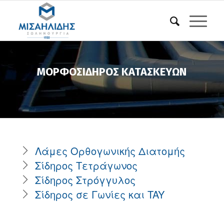
ΜΟΡΦΟΣΊΔΗΡΟΣ ΚΑΤΑΣΚΕΥΏΝ
Λάμες Ορθογωνικής Διατομής
Σίδηρος Τετράγωνος
Σίδηρος Στρόγγυλος
Σίδηρος σε Γωνίες και TAY